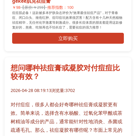
gekee肌克祛痘膏
￥98
【原价:￥259】
推荐指数：100
痘痘肌必备！这款被多本护肤杂志评价为“效果最佳祛痘产品”，对于青春
痘、闭口白头、痤疮红肿、痘印痘坑效果很厉害！配方含有十几种天然植物
祛痘精华，无任何化学激素等刺激成分。很多长痘体质的朋友都是用这款修
复好的，熬夜、吃辣再也不怕长痘了，需要祛痘的强力推荐！
立即购买
想问哪种祛痘膏或凝胶对付痘痘比
较有效？
2026-04-28 08:19:13
浏览量:3702
对付痘痘，很多人都会好奇哪种祛痘膏或凝胶更有
效。简单来说，选择含有水杨酸、过氧化苯甲酰或茶
树精油等成分的产品，通常能针对性地消炎、杀菌或
疏通毛孔。那么，祛痘凝胶有哪些呢？市面上常见的