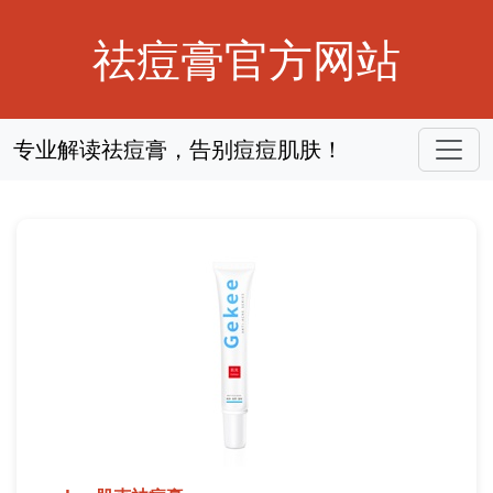
祛痘膏官方网站
专业解读祛痘膏，告别痘痘肌肤！