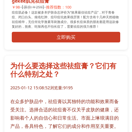
gekee肌克祛痘膏
￥98
【原价:￥259】
推荐指数：100
痘痘肌必备！这款被多本护肤杂志评价为“效果最佳祛痘产品”，对于青春
痘、闭口白头、痤疮红肿、痘印痘坑效果很厉害！配方含有十几种天然植物
祛痘精华，无任何化学激素等刺激成分。很多长痘体质的朋友都是用这款修
复好的，熬夜、吃辣再也不怕长痘了，需要祛痘的强力推荐！
立即购买
为什么要选择这些祛痘膏？它们有
什么特别之处？
2025-01-12 15:08:52
浏览量:9195
在众多护肤品中，祛痘膏以其独特的功能和效果而备
受关注。选择合适的祛痘膏不仅关乎皮肤的健康，还
影响着个人的自信心和日常生活。市面上琳琅满目的
产品，各具特色，了解它们的成分和作用至关重要。